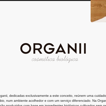
rganii, dedicadas exclusivamente a este conceito, reúnem uma cuidad
bio, num ambiente acolhedor e com um serviço diferenciado. Na Organi
são produzidos com base em ingredientes biológicos cultivados sem pe