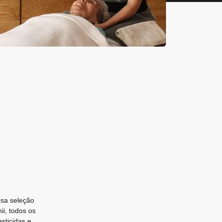
osa seleção
i, todos os
sticidas e