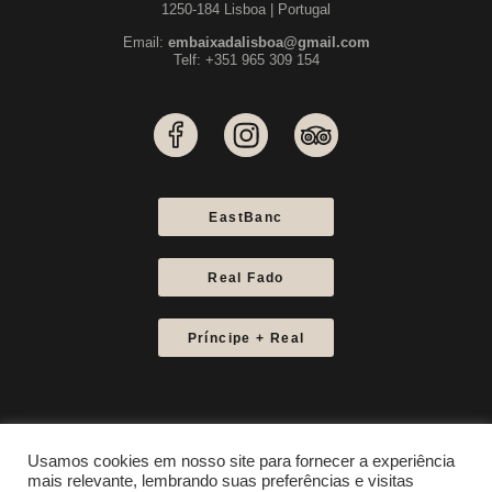
1250-184 Lisboa | Portugal
Email:
embaixadalisboa@gmail.com
Telf: +351 965 309 154
EastBanc
Real Fado
Príncipe + Real
Usamos cookies em nosso site para fornecer a experiência
mais relevante, lembrando suas preferências e visitas