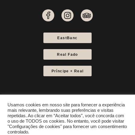
EastBanc
Real Fado
Príncipe + Real
Usamos cookies em nosso site para fornecer a experiência
mais relevante, lembrando suas preferências e visitas
Política de Cookies
repetidas. Ao clicar em “Aceitar todos”, você concorda com
o uso de TODOS os cookies. No entanto, você pode visitar
Política de Privacidade
"Configurações de cookies" para fornecer um consentimento
controlado.
created by
Wace Studio