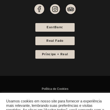
EastBanc
Real Fado
Príncipe + Real
Política de Cookies
Política de Privacidade
Usamos cookies em nosso site para fornecer a experiência
created by
Wace Studio
mais relevante, lembrando suas preferências e visitas