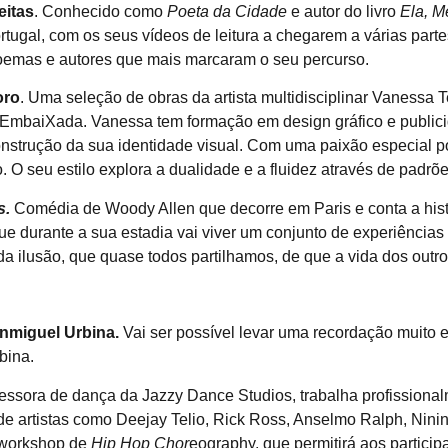
eitas
. Conhecido como
Poeta da Cidade
e autor do livro
Ela, M
tugal, com os seus vídeos de leitura a chegarem a várias parte
emas e autores que mais marcaram o seu percurso.
oro
. Uma seleção de obras da artista multidisciplinar Vanessa 
EmbaiXada. Vanessa tem formação em design gráfico e publicida
rução da sua identidade visual. Com uma paixão especial por 
 O seu estilo explora a dualidade e a fluidez através de padrõe
s.
Comédia de Woody Allen que decorre em Paris e conta a histó
ue durante a sua estadia vai viver um conjunto de experiências
da ilusão, que quase todos partilhamos, de que a vida dos outr
anmiguel Urbina.
Vai ser possível levar uma recordação muito 
bina.
fessora de dança da Jazzy Dance Studios, trabalha profissiona
de artistas como Deejay Telio, Rick Ross, Anselmo Ralph, Nin
m workshop de
Hip Hop Chor
eography, que permitirá aos participa