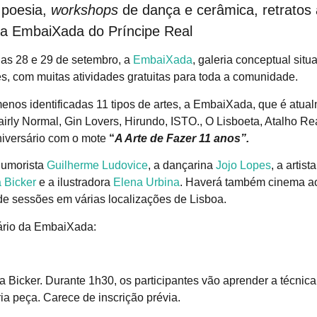
 poesia,
workshops
de dança e cerâmica, retratos a
a EmbaiXada do Príncipe Real
dias 28 e 29 de setembro, a
EmbaiXada
, galeria conceptual sit
es, com muitas atividades gratuitas para toda a comunidade.
menos identificadas 11 tipos de artes, a EmbaiXada, que é atua
irly Normal, Gin Lovers, Hirundo, ISTO., O Lisboeta, Atalho Rea
niversário com o mote
“
A Arte de Fazer 11 anos”.
humorista
Guilherme Ludovice
, a dançarina
Jojo Lopes
, a artist
 Bicker
e a ilustradora
Elena Urbina
. Haverá também cinema ao 
 de sessões em várias localizações de Lisboa.
sário da EmbaiXada:
 Bicker. Durante 1h30, os participantes vão aprender a técnica
ia peça. Carece de inscrição prévia.