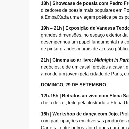
18h |
Showcase de poesia com Pedro Fr
dizedores de poesia mais populares em Por
à EmbaiXada uma viagem poética pelos po
19h – 21h | Exposição de Vanessa Teod
grandes dimensões, no espaço exterior da 
desempenhou um papel fundamental na const
de pintar grandes murais de acesso público.
21h |
Cinema ao ar livre:
Midnight in Pari
negócios, e de um casal, prestes a casar, q
amor de um jovem pela cidade de Paris, e 
DOMINGO, 29 DE SETEMBRO:
12h-15h | Retratos ao vivo com Elena S
cheio de cor, feito pela ilustradora Elena Ur
16h |
Workshop de dança com Jojo
. Pro
com participações em diversas produções 
Carreira, entre outros. Jojo Lopes dará u