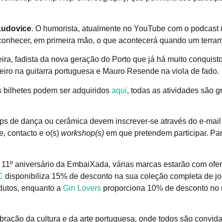
Ludovice
. O humorista, atualmente no YouTube com o podcast
conhecer, em primeira mão, o que acontecerá quando um terram
ira, fadista da nova geração do Porto que já há muito conquist
eiro na guitarra portuguesa e Mauro Resende na viola de fado.
s bilhetes podem ser adquiridos
aqui
, todas as atividades são g
ops de dança ou cerâmica devem inscrever-se através do e-mai
, contacto e o(s)
workshop(s)
em que pretendem participar. Par
11º aniversário da EmbaiXada, várias marcas estarão com ofer
C
disponibiliza 15% de desconto na sua coleção completa de jo
dutos, enquanto a
Gin Lovers
proporciona 10% de desconto no m
ração da cultura e da arte portuguesa, onde todos são convidad